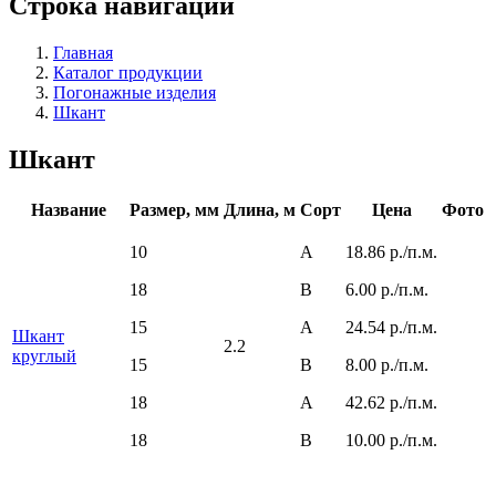
Строка навигации
Главная
Каталог продукции
Погонажные изделия
Шкант
Шкант
Название
Размер, мм
Длина, м
Сорт
Цена
Фото
10
A
18.86 р./п.м.
18
B
6.00 р./п.м.
15
A
24.54 р./п.м.
Шкант
2.2
круглый
15
B
8.00 р./п.м.
18
A
42.62 р./п.м.
18
B
10.00 р./п.м.