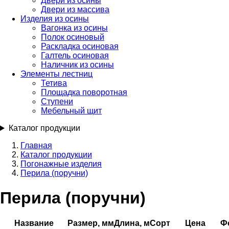
Двери из осины
Двери из массива
Изделия из осины
Вагонка из осины
Полок осиновый
Раскладка осиновая
Галтель осиновая
Наличник из осины
Элементы лестниц
Тетива
Площадка поворотная
Ступени
Мебельный щит
Каталог продукции
Главная
Каталог продукции
Строка
Погонажные изделия
навигации
Перила (поручни)
Перила (поручни)
Название
Размер, мм
Длина, м
Сорт
Цена
Ф