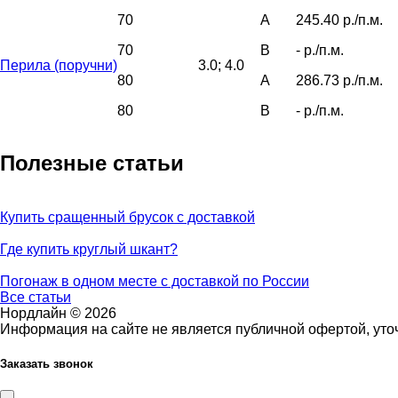
70
A
245.40 р./п.м.
70
B
- р./п.м.
Перила (поручни)
3.0; 4.0
80
A
286.73 р./п.м.
80
B
- р./п.м.
Полезные статьи
Купить сращенный брусок с доставкой
Где купить круглый шкант?
Погонаж в одном месте с доставкой по России
Все статьи
Нордлайн © 2026
Информация на сайте не является публичной офертой, уто
Заказать звонок