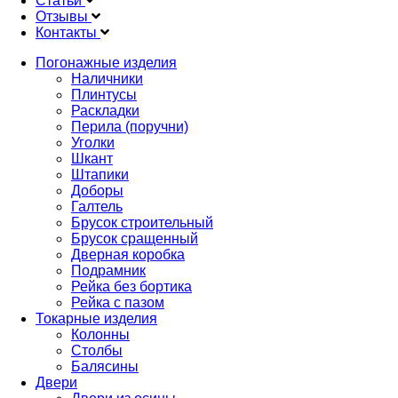
Статьи
Отзывы
Контакты
Погонажные изделия
Наличники
Продукция
Плинтусы
Раскладки
Перила (поручни)
Уголки
Шкант
Штапики
Доборы
Галтель
Брусок строительный
Брусок сращенный
Дверная коробка
Подрамник
Рейка без бортика
Рейка с пазом
Токарные изделия
Колонны
Столбы
Балясины
Двери