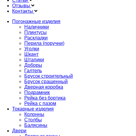
Статьи
Отзывы
Контакты
Погонажные изделия
Наличники
Продукция
Плинтусы
Раскладки
Перила (поручни)
Уголки
Шкант
Штапики
Доборы
Галтель
Брусок строительный
Брусок сращенный
Дверная коробка
Подрамник
Рейка без бортика
Рейка с пазом
Токарные изделия
Колонны
Столбы
Балясины
Двери