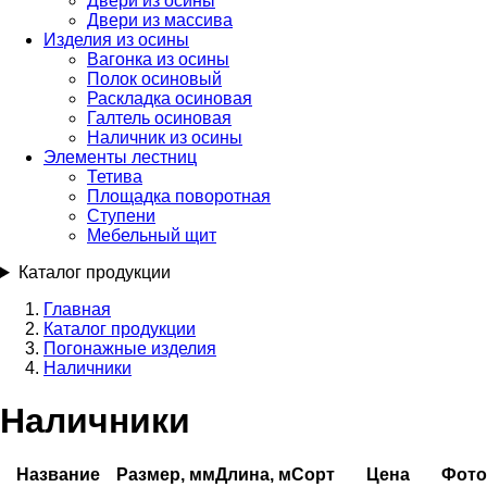
Двери из осины
Двери из массива
Изделия из осины
Вагонка из осины
Полок осиновый
Раскладка осиновая
Галтель осиновая
Наличник из осины
Элементы лестниц
Тетива
Площадка поворотная
Ступени
Мебельный щит
Каталог продукции
Главная
Каталог продукции
Строка
Погонажные изделия
навигации
Наличники
Наличники
Название
Размер, мм
Длина, м
Сорт
Цена
Фото