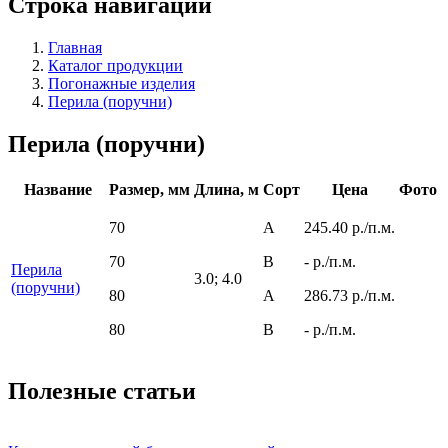
Строка навигации
Главная
Каталог продукции
Погонажные изделия
Перила (поручни)
Перила (поручни)
Название
Размер, мм
Длина, м
Сорт
Цена
Фото
70
A
245.40 р./п.м.
70
B
- р./п.м.
Перила
3.0; 4.0
(поручни)
80
A
286.73 р./п.м.
80
B
- р./п.м.
Полезные статьи