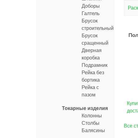
Доборы
Раск
Галтель
Брусок
строительный
Пол
Брусок
сращенный
Дверная
коробка
Подрамник
Рейка без
бортика
Рейка с
пазом
Купи
Токарные изделия
дост
Колонны
Столбы
Все с
Балясины