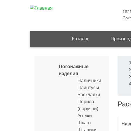
1621
Соко
Main
Каталог
Произво
navigation
С
Продукция
Погонажные
на
изделия
Наличники
Плинтусы
Раскладки
Перила
Рас
(поручни)
Уголки
Шкант
Наз
Штапики