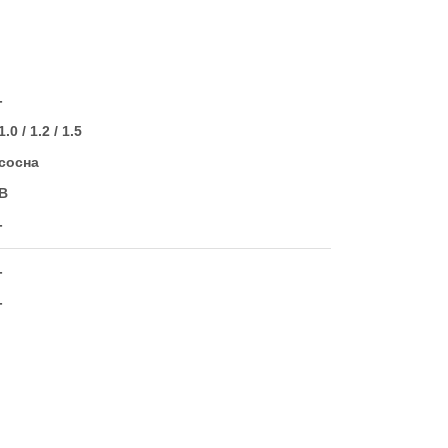
-
1.0 / 1.2 / 1.5
сосна
В
-
-
-