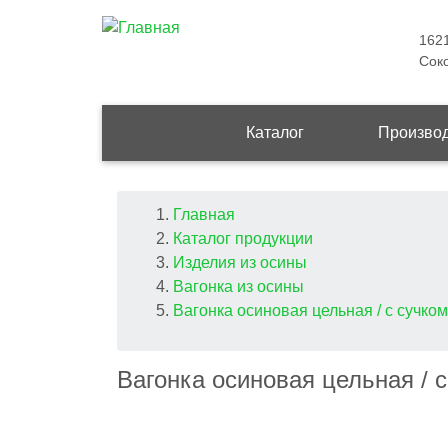
1621
Соко
Main
Каталог
Произво
navigation
Строка
Главная
Каталог продукции
навигации
Изделия из осины
Вагонка из осины
Вагонка осиновая цельная / с сучком
Вагонка осиновая цельная / 