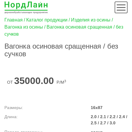
Мен
Строка
Главная
Каталог продукции
Изделия из осины
Вагонка из осины
Вагонка осиновая сращенная / без
навигации
сучков
Вагонка осиновая сращенная / без
сучков
35000.00
3
ОТ
Р./М
Размеры
16x87
Длина
2.0 / 2.1 / 2.2 / 2.4 /
2.5 / 2.7 / 3.0